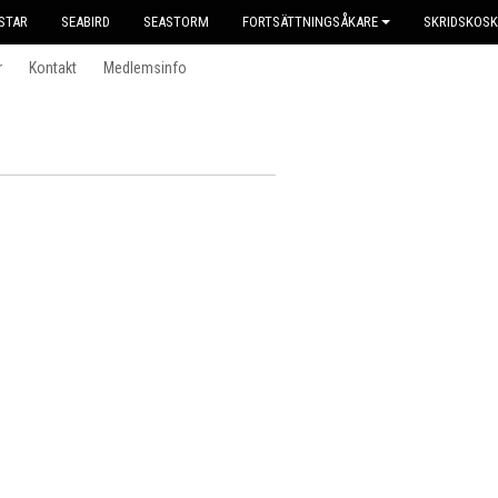
STAR
SEABIRD
SEASTORM
FORTSÄTTNINGSÅKARE
SKRIDSKOS
r
Kontakt
Medlemsinfo