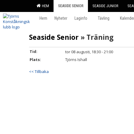
HEM
SEASIDE SENIOR
SEASIDE JUNIOR
SEA
Hem
Nyheter
Laginfo
Tävling
Kalende
Seaside Senior
» Träning
Tid:
tor 08 augusti, 18:30 - 21:00
Plats:
Tjörns Ishall
<< Tillbaka