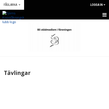
FÅGLARNA
LOGGA IN
HEM
NYHETER
KALENDER
MATCHER
TRUPPEN
Tävlingar
BILDGALLERI
DOKUMENT
KONTAKT