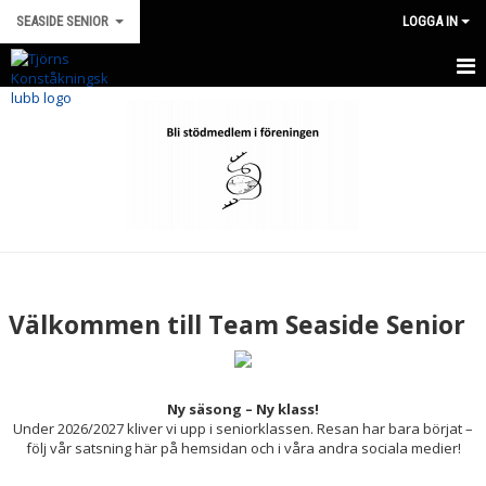
SEASIDE SENIOR
LOGGA IN
HEM
NYHETER
LAGINFO
TÄVLING
KALENDER
Välkommen till Team Seaside Senior
KONTAKT
MEDLEMSINFO
Ny säsong – Ny klass!
Under 2026/2027 kliver vi upp i seniorklassen. Resan har bara börjat –
följ vår satsning här på hemsidan och i våra andra sociala medier!