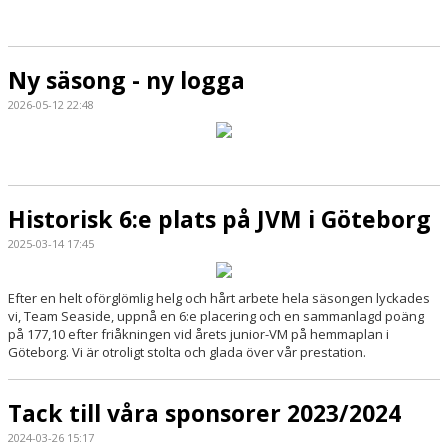
Ny säsong - ny logga
2026-05-12 22:48
Historisk 6:e plats på JVM i Göteborg
2025-03-14 17:45
Efter en helt oförglömlig helg och hårt arbete hela säsongen lyckades
vi, Team Seaside, uppnå en 6:e placering och en sammanlagd poäng
på 177,10 efter friåkningen vid årets junior-VM på hemmaplan i
Göteborg. Vi är otroligt stolta och glada över vår prestation.
Tack till våra sponsorer 2023/2024
2024-03-26 15:17