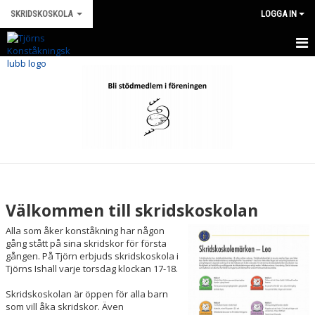
SKRIDSKOSKOLA
LOGGA IN
HEM
NYHETER
KALENDER
TRUPPEN
BILDGALLERI
Välkommen till skridskoskolan
DOKUMENT
Alla som åker konståkning har någon
gång stått på sina skridskor för första
KONTAKT
gången. På Tjörn erbjuds skridskoskola i
Tjörns Ishall varje torsdag klockan 17-18.
ANMÄLAN
Skridskoskolan är öppen för alla barn
som vill åka skridskor. Även
TRÄNINGSTIDER