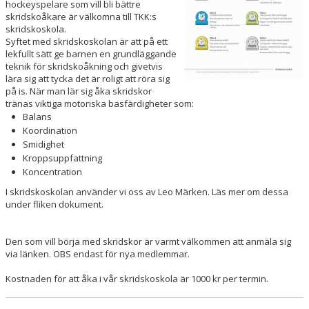
hockeyspelare som vill bli bättre
skridskoåkare är välkomna till TKK:s
UTRUSTNING
skridskoskola.
Syftet med skridskoskolan är att på ett
lekfullt sätt ge barnen en grundläggande
teknik för skridskoåkning och givetvis
lära sig att tycka det är roligt att röra sig
på is. När man lär sig åka skridskor
tränas viktiga motoriska basfärdigheter som:
Balans
Koordination
Smidighet
Kroppsuppfattning
Koncentration
I skridskoskolan använder vi oss av Leo Märken. Läs mer om dessa
under fliken dokument.
Den som vill börja med skridskor är varmt välkommen att anmäla sig
via länken. OBS endast för nya medlemmar.
Kostnaden för att åka i vår skridskoskola är 1000 kr per termin.