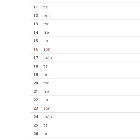
11
tis
12
ons
13
tor
14
fre
15
lör
16
sön
17
mån
18
tis
19
ons
20
tor
21
fre
22
lör
23
sön
24
mån
25
tis
26
ons