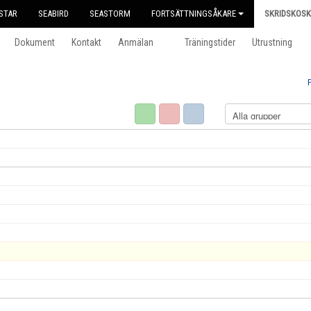
STAR
SEABIRD
SEASTORM
FORTSÄTTNINGSÅKARE
SKRIDSKOS
Dokument
Kontakt
Anmälan
Träningstider
Utrustning