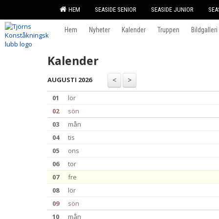
HEM
SEASIDE SENIOR
SEASIDE JUNIOR
SEA
Hem
Nyheter
Kalender
Truppen
Bildgalleri
Kalender
AUGUSTI 2026
01
lör
02
sön
03
mån
04
tis
05
ons
06
tor
07
fre
08
lör
09
sön
10
mån