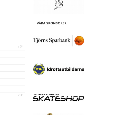
VÅRA SPONSORER
v.34
v.35