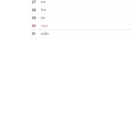
27
tor
28
fre
29
lör
30
sön
31
mån