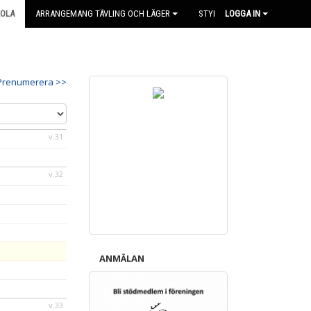
KOLA
ARRANGEMANG TÄVLING OCH LÄGER
STYRELSEN
LOGGA IN
Prenumerera >>
v.31
v.32
ANMÄLAN
v.33