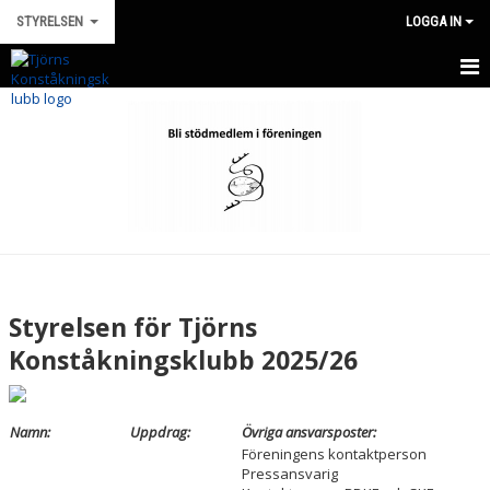
STYRELSEN
LOGGA IN
HEM
NYHETER
KALENDER
MEDLEMMAR
BILDGALLERI
Styrelsen för Tjörns
DOKUMENT
Konståkningsklubb 2025/26
KONTAKT
Namn:
Uppdrag:
Övriga ansvarsposter:
Föreningens kontaktperson
Pressansvarig