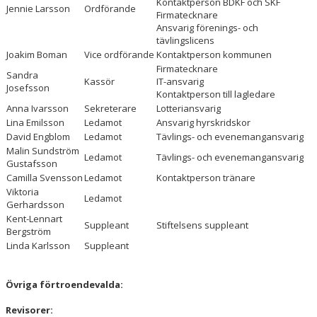
Kontaktperson BDKF och SKF
Jennie Larsson
Ordförande
Firmatecknare
Ansvarig förenings- och
tävlingslicens
Joakim Boman
Vice ordförande
Kontaktperson kommunen
Firmatecknare
Sandra
Kassör
IT-ansvarig
Josefsson
Kontaktperson till lagledare
Anna Ivarsson
Sekreterare
Lotteriansvarig
Lina Emilsson
Ledamot
Ansvarig hyrskridskor
David Engblom
Ledamot
Tävlings- och evenemangansvarig
Malin Sundström
Ledamot
Tävlings- och evenemangansvarig
Gustafsson
Camilla Svensson
Ledamot
Kontaktperson tränare
Viktoria
Ledamot
Gerhardsson
Kent-Lennart
Suppleant
Stiftelsens suppleant
Bergström
Linda Karlsson
Suppleant
Övriga förtroendevalda:
Revisorer: