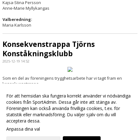
Kajsa-Stina Persson
Anne-Marie Myllykangas
Valberedning:
Maria Karlsson
Konsekvenstrappa Tjörns
Konståkningsklubb
2025-12-19 14:52
Som en del av föreningens trygghetsarbete har vi tagit fram en
konsekvenstrappa.
Trygghetsansvarig i Tjörns Konståkningsklubb
För att hemsidan ska fungera korrekt använder vi nödvändiga
Camilla Svensson
cookies från SportAdmin. Dessa går inte att stänga av.
Trygghetsteam.tkk@gmail.com
Föreningen kan också använda frivilliga cookies, t.ex. för
statistik eller marknadsföring. Du väljer själv om du vill
acceptera dessa.
Anpassa dina val
Cookie-
Gå till