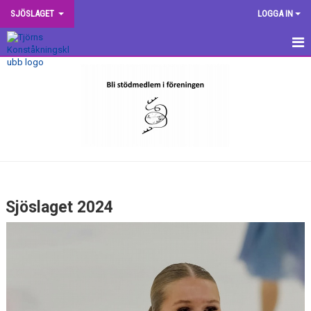
SJÖSLAGET
LOGGA IN
HEM
NYHETER
BILJETTER
DELTAGARE
FASTSTÄLLANDE AV STARTORDNING - LIVE
Sjöslaget 2024
TÄVLINGSHANDBOK
TIDSSCHEMA
RESULTAT
STREAMING