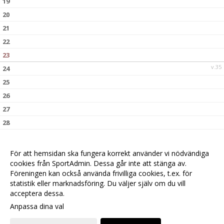
19
20
21
22
23
v.35
24
25
26
27
28
29
30
För att hemsidan ska fungera korrekt använder vi nödvändiga
v.36
31
cookies från SportAdmin. Dessa går inte att stänga av.
Föreningen kan också använda frivilliga cookies, t.ex. för
statistik eller marknadsföring. Du väljer själv om du vill
acceptera dessa.
Anpassa dina val
Cookie-
Gå till