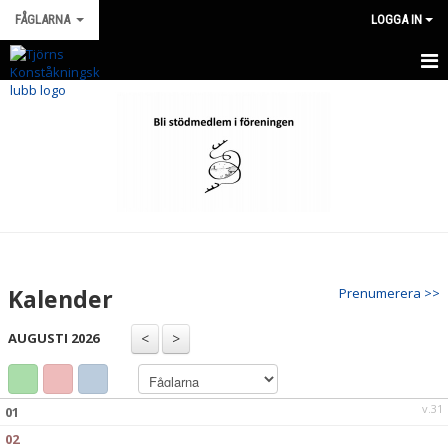
FÅGLARNA
LOGGA IN
HEM
NYHETER
KALENDER
MATCHER
TRUPPEN
Kalender
Prenumerera >>
BILDGALLERI
AUGUSTI 2026
DOKUMENT
KONTAKT
v.31
01
02