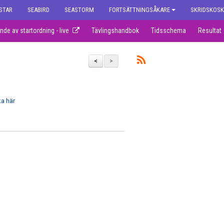
STAR
SEABIRD
SEASTORM
FORTSÄTTNINGSÅKARE
SKRIDSKOS
nde av startordning - live
Tävlingshandbok
Tidsschema
Resultat
<
>
ka här