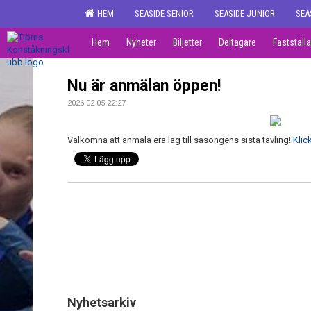
HEM
SEASIDE SENIOR
SEASIDE JUNIOR
SEA
Hem
Nyheter
Biljetter
Deltagare
Fastställa
Nu är anmälan öppen!
2026-02-05 22:27
Välkomna att anmäla era lag till säsongens sista tävling!
Klic
Nyhetsarkiv