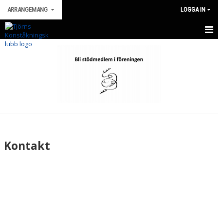
ARRANGEMANG
LOGGA IN
HEM
NYHETER
DOKUMENT
BILDGALLERI
KONTAKT
Kontakt
SOMMARLÄGER
JULUPPVISNING
HAVSTROFÉN
SJÖSLAGET