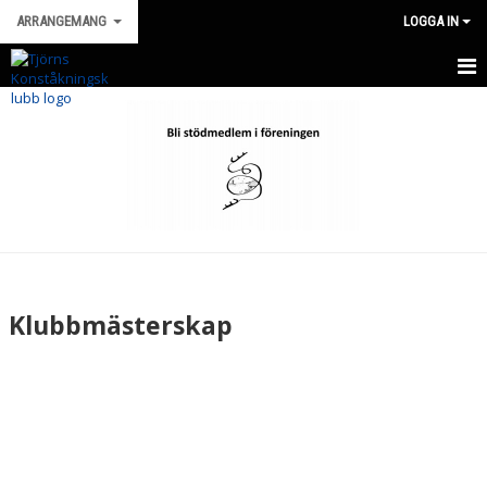
ARRANGEMANG
LOGGA IN
HEM
NYHETER
DOKUMENT
BILDGALLERI
KONTAKT
Klubbmästerskap
SOMMARLÄGER
JULUPPVISNING
HAVSTROFÉN
SJÖSLAGET