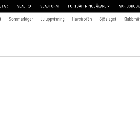
STAR
SEABIRD
SEASTORM
FORTSÄTTNINGSÅKARE
SKRIDSKOS
t
Sommarläger
Juluppvisning
Havstrofén
Sjöslaget
Klubbmä