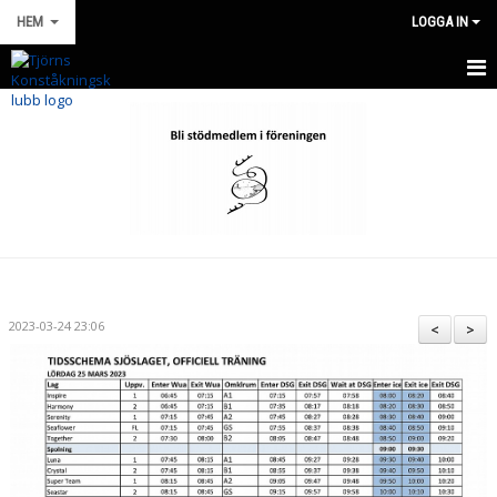
HEM
LOGGA IN
HEM
NYHETER
OM KLUBBEN
FÖR MEDLEMMAR
WEBBSHOP KLUBBKLÄDER
2023-03-24 23:06
<
>
KONTAKT
KALENDER
BILDGALLERI