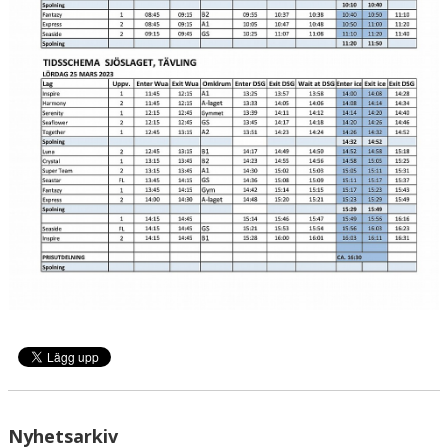
DOKUMENT
SPONSORER
INTRESSEANMÄLAN TILL VÅRA SYNKROLAG
YOUTUBE-KANAL
Nyhetsarkiv