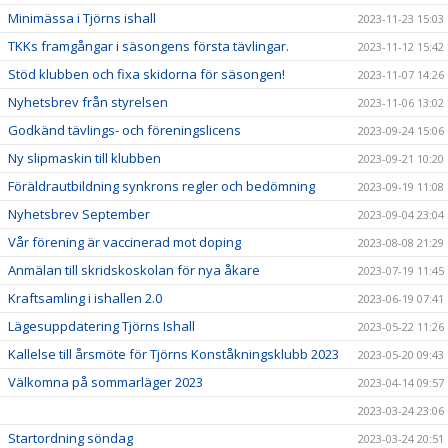
Minimässa i Tjörns ishall
2023-11-23 15:03
TKKs framgångar i säsongens första tävlingar.
2023-11-12 15:42
Stöd klubben och fixa skidorna för säsongen!
2023-11-07 14:26
Nyhetsbrev från styrelsen
2023-11-06 13:02
Godkänd tävlings- och föreningslicens
2023-09-24 15:06
Ny slipmaskin till klubben
2023-09-21 10:20
Föräldrautbildning synkrons regler och bedömning
2023-09-19 11:08
Nyhetsbrev September
2023-09-04 23:04
Vår förening är vaccinerad mot doping
2023-08-08 21:29
Anmälan till skridskoskolan för nya åkare
2023-07-19 11:45
Kraftsamling i ishallen 2.0
2023-06-19 07:41
Lägesuppdatering Tjörns Ishall
2023-05-22 11:26
Kallelse till årsmöte för Tjörns Konståkningsklubb 2023
2023-05-20 09:43
Välkomna på sommarläger 2023
2023-04-14 09:57
2023-03-24 23:06
Startordning söndag
2023-03-24 20:51