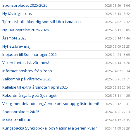
Sponsorbladet 2025-2026
2025-08-20 15:06
Ny tävlingslicens
2025-08-13 15:52
Tjörns ishall söker dig som vill köra ismaskin
2025-07-02 12:12
Ny TKK-styrelse 2025/2026
2025-06-11 00:05
Årsmöte 2025
2025-05-14 11:46
Nyhetsbrev maj
2025-05-09 23:23
Inbjudan till Sommarläger 2025
2025-04-24 13:05
Vilken fantastisk vårshow!
2025-04-14 14:26
Informationsbrev från Peab
2025-04-02 13:14
Välkomna på Vårshow 2025
2025-03-26 21:51
Kallelse till extra årsmöte 1 april 2025
2025-03-25 20:56
Rekordmånga lag på Sjöslaget!
2025-03-11 14:25
Viktigt meddelande angående personuppgiftsincident!
2025-02-12 10:31
Sponsorbladet 24/25
2024-11-26 22:53
Medaljer till TKK!
2024-11-12 21:35
Kungsbacka Synkropokal och Nationella Serien kval 1
2024-11-08 08:28