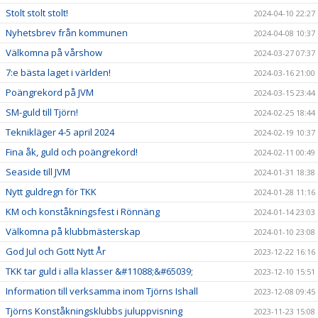
Stolt stolt stolt!
2024-04-10 22:27
Nyhetsbrev från kommunen
2024-04-08 10:37
Välkomna på vårshow
2024-03-27 07:37
7:e bästa laget i världen!
2024-03-16 21:00
Poängrekord på JVM
2024-03-15 23:44
SM-guld till Tjörn!
2024-02-25 18:44
Teknikläger 4-5 april 2024
2024-02-19 10:37
Fina åk, guld och poängrekord!
2024-02-11 00:49
Seaside till JVM
2024-01-31 18:38
Nytt guldregn för TKK
2024-01-28 11:16
KM och konståkningsfest i Rönnäng
2024-01-14 23:03
Välkomna på klubbmästerskap
2024-01-10 23:08
God Jul och Gott Nytt År
2023-12-22 16:16
TKK tar guld i alla klasser &#11088;&#65039;
2023-12-10 15:51
Information till verksamma inom Tjörns Ishall
2023-12-08 09:45
Tjörns Konståkningsklubbs juluppvisning
2023-11-23 15:08