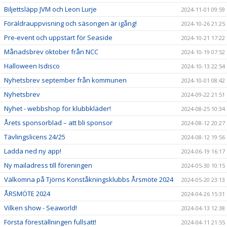
Biljettsläpp JVM och Leon Lurje
2024-11-01 09:59
Föräldrauppvisning och säsongen är igång!
2024-10-26 21:25
Pre-event och uppstart för Seaside
2024-10-21 17:22
Månadsbrev oktober från NCC
2024-10-19 07:52
Halloween Isdisco
2024-10-13 22:54
Nyhetsbrev september från kommunen
2024-10-01 08:42
Nyhetsbrev
2024-09-22 21:51
Nyhet - webbshop för klubbkläder!
2024-08-25 10:34
Årets sponsorblad – att bli sponsor
2024-08-12 20:27
Tävlingslicens 24/25
2024-08-12 19:56
Ladda ned ny app!
2024-06-19 16:17
Ny mailadress till föreningen
2024-05-30 10:15
Välkomna på Tjörns Konståkningsklubbs Årsmöte 2024
2024-05-20 23:13
ÅRSMÖTE 2024
2024-04-26 15:31
Vilken show - Seaworld!
2024-04-13 12:38
Första föreställningen fullsatt!
2024-04-11 21:55