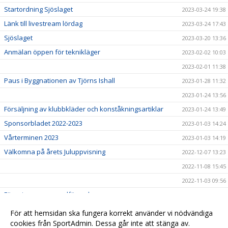
Startordning Sjöslaget
2023-03-24 19:38
Länk till livestream lördag
2023-03-24 17:43
Sjöslaget
2023-03-20 13:36
Anmälan öppen för teknikläger
2023-02-02 10:03
2023-02-01 11:38
Paus i Byggnationen av Tjörns Ishall
2023-01-28 11:32
2023-01-24 13:56
Försäljning av klubbkläder och konståkningsartiklar
2023-01-24 13:49
Sponsorbladet 2022-2023
2023-01-03 14:24
Vårterminen 2023
2023-01-03 14:19
Välkomna på årets Juluppvisning
2022-12-07 13:23
2022-11-08 15:45
2022-11-03 09:56
Föreningens nya ordförande
2022-06-29 16:41
Kallelse till årsmöte
2022-06-15 16:42
För att hemsidan ska fungera korrekt använder vi nödvändiga
cookies från SportAdmin. Dessa går inte att stänga av.
Renovering av ishallen
2022-06-09 16:41