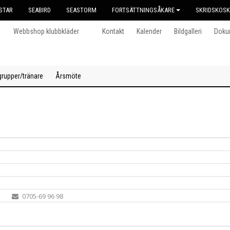
STAR
SEABIRD
SEASTORM
FORTSÄTTNINGSÅKARE
SKRIDSKOS
Webbshop klubbkläder
Kontakt
Kalender
Bildgalleri
Doku
grupper/tränare
Årsmöte
0705-69 96 98