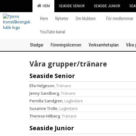
HEM
SEASIDE SENIOR
SEASIDE JUNIOR
SEA
Hem
Nyheter
Om klubben
För medlemmar
YouTube-kanal
Stadgar
Föreningslicenser
Verksamhetsplan
Våra 
Våra grupper/tränare
Seaside Senior
Ella Helgeson
, Tränare
Jenny Sandberg
, Tränare
Pernilla Sandgren
, Lagledare
Susanne Trolle
, Lagledare
Therese Hillberg
, Tränare
Seaside Junior