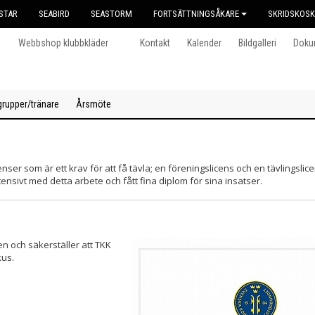
STAR
SEABIRD
SEASTORM
FORTSÄTTNINGSÅKARE
SKRIDSKOS
Webbshop klubbkläder
Kontakt
Kalender
Bildgalleri
Doku
grupper/tränare
Årsmöte
er som är ett krav för att få tävla; en föreningslicens och en tävlingslic
ntensivt med detta arbete och fått fina diplom för sina insatser.
n och säkerställer att TKK
kus.