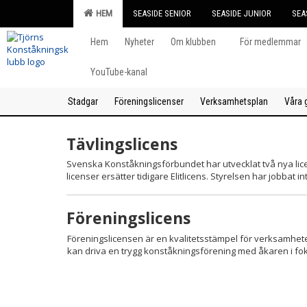
HEM
SEASIDE SENIOR
SEASIDE JUNIOR
SEA
Hem
Nyheter
Om klubben
För medlemmar
YouTube-kanal
Stadgar
Föreningslicenser
Verksamhetsplan
Våra 
Tävlingslicens
Svenska Konståkningsförbundet har utvecklat två nya licens
licenser ersätter tidigare Elitlicens. Styrelsen har jobbat i
Föreningslicens
Föreningslicensen är en kvalitetsstämpel för verksamhete
kan driva en trygg konståkningsförening med åkaren i fo