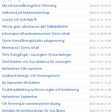
KM och konståkningsfest i Rönnäng
2024-01-14 23:03
Välkomna på klubbmästerskap
2024-01-10 23:08
God Jul och Gott Nytt År
2023-12-22 16:16
TKK tar guld i alla klasser &#11088;&#65039;
2023-12-10 15:51
Information till verksamma inom Tjörns Ishall
2023-12-08 09:45
Tjörns Konståkningsklubbs juluppvisning
2023-11-23 15:08
Minimässa i Tjörns ishall
2023-11-23 15:03
TKKs framgångar i säsongens första tävlingar.
2023-11-12 15:42
Stöd klubben och fixa skidorna för säsongen!
2023-11-07 14:26
Nyhetsbrev från styrelsen
2023-11-06 13:02
Godkänd tävlings- och föreningslicens
2023-09-24 15:06
Ny slipmaskin till klubben
2023-09-21 10:20
Föräldrautbildning synkrons regler och bedömning
2023-09-19 11:08
Nyhetsbrev September
2023-09-04 23:04
Vår förening är vaccinerad mot doping
2023-08-08 21:29
Anmälan till skridskoskolan för nya åkare
2023-07-19 11:45