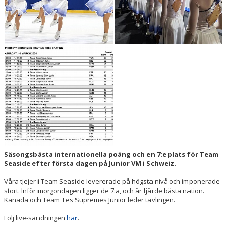
DOKUMENT
SPONSORER
INTRESSEANMÄLAN TILL VÅRA SYNKROLAG
YOUTUBE-KANAL
Säsongsbästa internationella poäng och en 7:e plats för Team
Seaside efter första dagen på Junior VM i Schweiz.
Våra tjejer i Team Seaside levererade på högsta nivå och imponerade
stort. Inför morgondagen ligger de 7:a, och är fjärde bästa nation.
Kanada och Team Les Supremes Junior leder tävlingen.
Följ live-sändningen
här
.