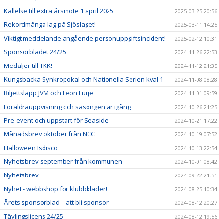
Kallelse till extra årsmöte 1 april 2025
2025-03-25 20:56
Rekordmånga lag på Sjöslaget!
2025-03-11 14:25
Viktigt meddelande angående personuppgiftsincident!
2025-02-12 10:31
Sponsorbladet 24/25
2024-11-26 22:53
Medaljer till TKK!
2024-11-12 21:35
Kungsbacka Synkropokal och Nationella Serien kval 1
2024-11-08 08:28
Biljettsläpp JVM och Leon Lurje
2024-11-01 09:59
Föräldrauppvisning och säsongen är igång!
2024-10-26 21:25
Pre-event och uppstart för Seaside
2024-10-21 17:22
Månadsbrev oktober från NCC
2024-10-19 07:52
Halloween Isdisco
2024-10-13 22:54
Nyhetsbrev september från kommunen
2024-10-01 08:42
Nyhetsbrev
2024-09-22 21:51
Nyhet - webbshop för klubbkläder!
2024-08-25 10:34
Årets sponsorblad – att bli sponsor
2024-08-12 20:27
Tävlingslicens 24/25
2024-08-12 19:56