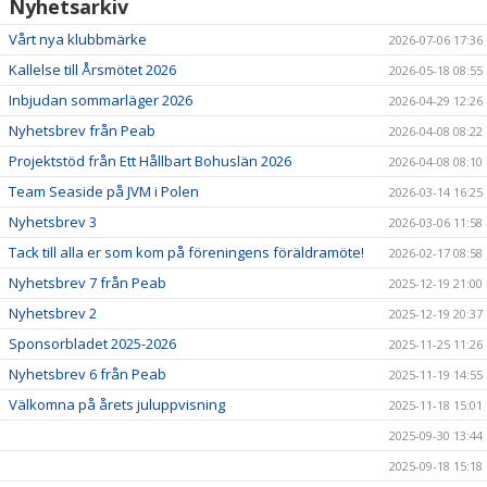
DOKUMENT
Nyhetsarkiv
Vårt nya klubbmärke
2026-07-06 17:36
SPONSORER
Kallelse till Årsmötet 2026
2026-05-18 08:55
INTRESSEANMÄLAN TILL VÅRA SYNKROLAG
Inbjudan sommarläger 2026
2026-04-29 12:26
Nyhetsbrev från Peab
2026-04-08 08:22
YOUTUBE-KANAL
Projektstöd från Ett Hållbart Bohuslän 2026
2026-04-08 08:10
Team Seaside på JVM i Polen
2026-03-14 16:25
Nyhetsbrev 3
2026-03-06 11:58
Tack till alla er som kom på föreningens föräldramöte!
2026-02-17 08:58
Nyhetsbrev 7 från Peab
2025-12-19 21:00
Nyhetsbrev 2
2025-12-19 20:37
Sponsorbladet 2025-2026
2025-11-25 11:26
Nyhetsbrev 6 från Peab
2025-11-19 14:55
Välkomna på årets juluppvisning
2025-11-18 15:01
2025-09-30 13:44
2025-09-18 15:18