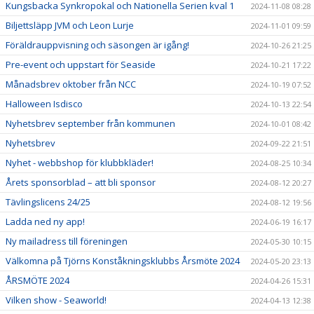
Kungsbacka Synkropokal och Nationella Serien kval 1
2024-11-08 08:28
Biljettsläpp JVM och Leon Lurje
2024-11-01 09:59
Föräldrauppvisning och säsongen är igång!
2024-10-26 21:25
Pre-event och uppstart för Seaside
2024-10-21 17:22
Månadsbrev oktober från NCC
2024-10-19 07:52
Halloween Isdisco
2024-10-13 22:54
Nyhetsbrev september från kommunen
2024-10-01 08:42
Nyhetsbrev
2024-09-22 21:51
Nyhet - webbshop för klubbkläder!
2024-08-25 10:34
Årets sponsorblad – att bli sponsor
2024-08-12 20:27
Tävlingslicens 24/25
2024-08-12 19:56
Ladda ned ny app!
2024-06-19 16:17
Ny mailadress till föreningen
2024-05-30 10:15
Välkomna på Tjörns Konståkningsklubbs Årsmöte 2024
2024-05-20 23:13
ÅRSMÖTE 2024
2024-04-26 15:31
Vilken show - Seaworld!
2024-04-13 12:38