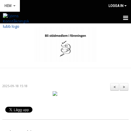
HEM
LOGGA IN
HEM
NYHETER
OM KLUBBEN
FÖR MEDLEMMAR
WEBBSHOP KLUBBKLÄDER
2025-09-18 15:18
<
>
KONTAKT
KALENDER
BILDGALLERI