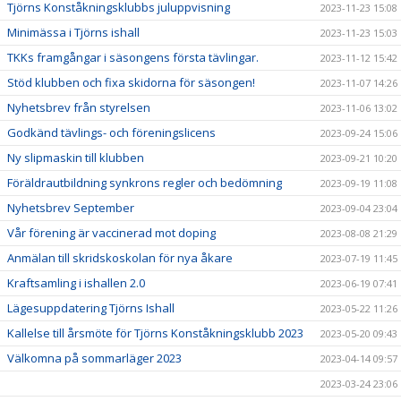
Tjörns Konståkningsklubbs juluppvisning
2023-11-23 15:08
Minimässa i Tjörns ishall
2023-11-23 15:03
TKKs framgångar i säsongens första tävlingar.
2023-11-12 15:42
Stöd klubben och fixa skidorna för säsongen!
2023-11-07 14:26
Nyhetsbrev från styrelsen
2023-11-06 13:02
Godkänd tävlings- och föreningslicens
2023-09-24 15:06
Ny slipmaskin till klubben
2023-09-21 10:20
Föräldrautbildning synkrons regler och bedömning
2023-09-19 11:08
Nyhetsbrev September
2023-09-04 23:04
Vår förening är vaccinerad mot doping
2023-08-08 21:29
Anmälan till skridskoskolan för nya åkare
2023-07-19 11:45
Kraftsamling i ishallen 2.0
2023-06-19 07:41
Lägesuppdatering Tjörns Ishall
2023-05-22 11:26
Kallelse till årsmöte för Tjörns Konståkningsklubb 2023
2023-05-20 09:43
Välkomna på sommarläger 2023
2023-04-14 09:57
2023-03-24 23:06