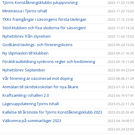
Tjörns Konståkningsklubbs juluppvisning
2023-11-23 15:08
Minimässa i Tjörns ishall
2023-11-23 15:03
TKKs framgångar i säsongens första tävlingar.
2023-11-12 15:42
Stöd klubben och fixa skidorna för säsongen!
2023-11-07 14:26
Nyhetsbrev från styrelsen
2023-11-06 13:02
Godkänd tävlings- och föreningslicens
2023-09-24 15:06
Ny slipmaskin till klubben
2023-09-21 10:20
Föräldrautbildning synkrons regler och bedömning
2023-09-19 11:08
Nyhetsbrev September
2023-09-04 23:04
Vår förening är vaccinerad mot doping
2023-08-08 21:29
Anmälan till skridskoskolan för nya åkare
2023-07-19 11:45
Kraftsamling i ishallen 2.0
2023-06-19 07:41
Lägesuppdatering Tjörns Ishall
2023-05-22 11:26
Kallelse till årsmöte för Tjörns Konståkningsklubb 2023
2023-05-20 09:43
Välkomna på sommarläger 2023
2023-04-14 09:57
2023-03-24 23:06