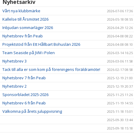
DOKUMENT
Nyhetsarkiv
Vårt nya klubbmärke
2026-07-06 17:36
SPONSORER
Kallelse till Årsmötet 2026
2026-05-18 08:55
INTRESSEANMÄLAN TILL VÅRA SYNKROLAG
Inbjudan sommarläger 2026
2026-04-29 12:26
Nyhetsbrev från Peab
2026-04-08 08:22
YOUTUBE-KANAL
Projektstöd från Ett Hållbart Bohuslän 2026
2026-04-08 08:10
Team Seaside på JVM i Polen
2026-03-14 16:25
Nyhetsbrev 3
2026-03-06 11:58
Tack till alla er som kom på föreningens föräldramöte!
2026-02-17 08:58
Nyhetsbrev 7 från Peab
2025-12-19 21:00
Nyhetsbrev 2
2025-12-19 20:37
Sponsorbladet 2025-2026
2025-11-25 11:26
Nyhetsbrev 6 från Peab
2025-11-19 14:55
Välkomna på årets juluppvisning
2025-11-18 15:01
2025-09-30 13:44
2025-09-18 15:18