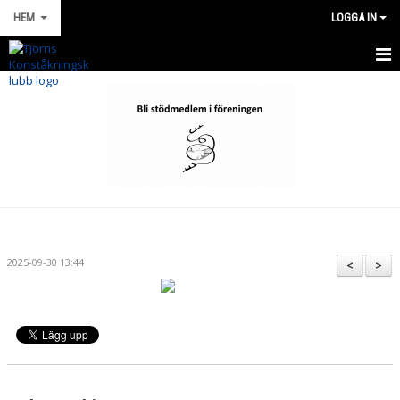
HEM
LOGGA IN
HEM
NYHETER
OM KLUBBEN
FÖR MEDLEMMAR
WEBBSHOP KLUBBKLÄDER
2025-09-30 13:44
<
>
KONTAKT
KALENDER
BILDGALLERI