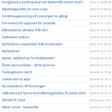
Kungsbacka Synkropokal och Nationella Serien kval 1
2024-11-08 08:28
Biljettsläpp JVM och Leon Lurje
2024-11-01 09:59
Föräldrauppvisning och säsongen är igång!
2024-10-26 21:25
Pre-event och uppstart för Seaside
2024-10-21 17:22
Månadsbrev oktober från NCC
2024-10-19 07:52
Halloween Isdisco
2024-10-13 22:54
Nyhetsbrev september från kommunen
2024-10-01 08:42
Nyhetsbrev
2024-09-22 21:51
Nyhet - webbshop för klubbkläder!
2024-08-25 10:34
Årets sponsorblad – att bli sponsor
2024-08-12 20:27
Tävlingslicens 24/25
2024-08-12 19:56
Ladda ned ny app!
2024-06-19 16:17
Ny mailadress till föreningen
2024-05-30 10:15
Välkomna på Tjörns Konståkningsklubbs Årsmöte 2024
2024-05-20 23:13
ÅRSMÖTE 2024
2024-04-26 15:31
Vilken show - Seaworld!
2024-04-13 12:38